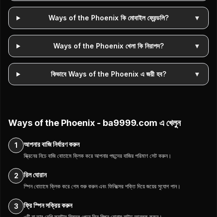
Ways of the Phoenix কি মোবাইল ফ্রেন্ডলি?
▼
Ways of the Phoenix খেলা কি নিরাপদ?
▼
কিভাবে Ways of the Phoenix এ জয়ী হব?
▼
Ways of the Phoenix - ba9999.com এ খেলুন
আপনার বাজি নির্ধারণ করুন
1
স্ক্রিনের নিচে বাজি বোতামে ক্লিক করে আপনার পছন্দের বাজির পরিমাণ সেট করুন।
রিল ঘোরান
2
স্পিন বোতামে ক্লিক করে গেম শুরু করুন এবং ফিনিক্সের শক্তি দিয়ে জয়ের সুযোগ পান।
ফ্রি স্পিন সক্রিয় করুন
3
৩টি বা তার বেশি স্ক্যাটার সিম্বল পেয়ে ফ্রি স্পিন বোনাস রাউন্ড আনলক করুন।