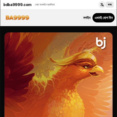
bdba9999.com
সেরা অনলাইন ক্যাসিনো
ভাষা
লগইন
এখনই যোগ দিন