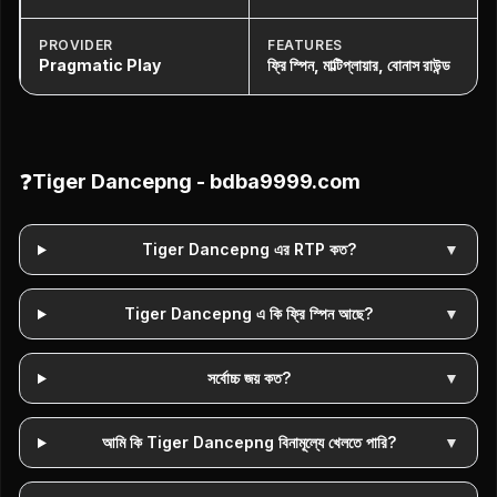
PROVIDER
FEATURES
Pragmatic Play
ফ্রি স্পিন, মাল্টিপ্লায়ার, বোনাস রাউন্ড
❓
Tiger Dancepng - bdba9999.com
Tiger Dancepng এর RTP কত?
▼
Tiger Dancepng এ কি ফ্রি স্পিন আছে?
▼
সর্বোচ্চ জয় কত?
▼
আমি কি Tiger Dancepng বিনামূল্যে খেলতে পারি?
▼