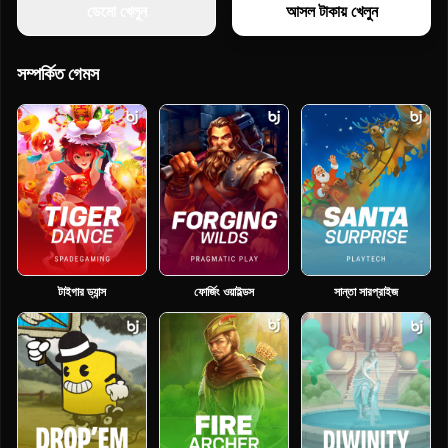
ডেমো খেলুন
আসল টাকায় খেলুন
সম্পর্কিত গেমস
টাইগার ড্যান্স
ফোর্জিং ওয়াইল্ডস
সান্তা সারপ্রাইজ