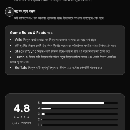
জয় সংগ্রহ করুন
4
জয়ী কম্বিনেশন পেলে আপনার পুরস্কার স্বয়ংক্রিয়ভাবে আপনার ব্যালেন্সে যোগ হবে।
Game Rules & Features
Wild সিম্বল স্ক্যাটার ছাড়া সব সিম্বলের জায়গায় বসে জয়ের সম্ভাবনা বাড়ায়
৩টি স্ক্যাটার সিম্বল ১০টি ফ্রি স্পিন ট্রিগার করে এবং অতিরিক্ত স্ক্যাটার আরও স্পিন যোগ করে
Stack'n'Sync ফিচার একই সিম্বল দিয়ে একাধিক রিল পূর্ণ করে বিশাল জয় তৈরি করে
Tumble ফিচার জয়ী সিম্বলগুলি সরিয়ে নতুন সিম্বল নামিয়ে আনে এবং একই স্পিনে একাধিক
জয়ের সুযোগ দেয়
Buffalo সিম্বল হাই-ভ্যালু সিম্বল যা স্ট্যাক হয়ে সর্বোচ্চ পেআউট প্রদান করে
5
4.8
4
3
⭐⭐⭐⭐⭐
2
২,৮৪৭ Reviews
1