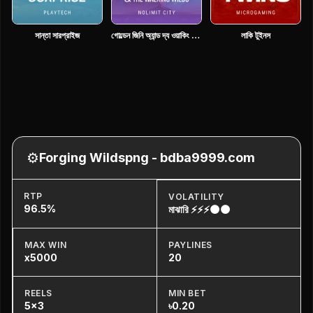
সান্তা সারপ্রাইজ
গোল্ডেন জিনি অ্যান্ড দ্য ওয়াকিং ওয়াইল্ডস
লাকি টুইনস
⚙️
Forging Wildspng - bdba9999.com
RTP
VOLATILITY
96.5%
মাঝারি ⚡⚡⚡🌑🌑
MAX WIN
PAYLINES
x5000
20
REELS
MIN BET
5x3
৳0.20