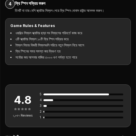
ফ্রি স্পিন সক্রিয় করুন
4
তিনটি বা তার বেশি স্ক্যাটার সিম্বল পেয়ে ফ্রি স্পিন বোনাস রাউন্ড আনলক করুন।
Game Rules & Features
ওয়াইল্ড সিম্বল স্ক্যাটার ছাড়া সব সিম্বলের পরিবর্তে কাজ করে
৩টি স্ক্যাটার সিম্বল ১০টি ফ্রি স্পিন সক্রিয় করে
টাম্বল ফিচার বিজয়ী সিম্বলগুলি সরিয়ে নতুন সিম্বল নিয়ে আসে
ফ্রি স্পিনের সময় সমস্ত জয় দ্বিগুণ হয়
সর্বোচ্চ জয় আপনার বাজির ৫০০০ গুণ পর্যন্ত হতে পারে
5
4.8
4
3
⭐⭐⭐⭐⭐
2
২,৮৪৭ Reviews
1