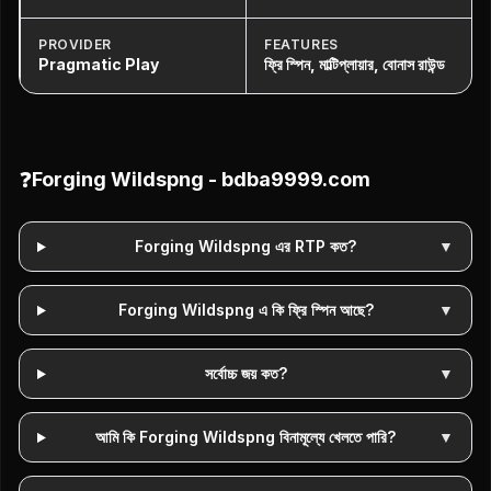
PROVIDER
FEATURES
Pragmatic Play
ফ্রি স্পিন, মাল্টিপ্লায়ার, বোনাস রাউন্ড
❓
Forging Wildspng - bdba9999.com
Forging Wildspng এর RTP কত?
▼
Forging Wildspng এ কি ফ্রি স্পিন আছে?
▼
সর্বোচ্চ জয় কত?
▼
আমি কি Forging Wildspng বিনামূল্যে খেলতে পারি?
▼