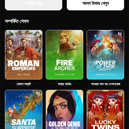
ডেমো খেলুন
আসল টাকায় খেলুন
সম্পর্কিত গেমস
রোমান সম্রাট
ফায়ার আর্চার
পাওয়ার অফ থর মেগাওয়েজ