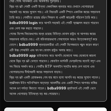
সেরা গেমিং অভিজ্ঞতা এবং আকর্ষণীয় পুরস্কার।
ব্রিচ দ্য ভল্ট গেমটি একটি উন্নত মেকানিজম ব্যবহার করে যেখানে খেলোয়াড়রা
সহজেই বড় জয়ের সুযোগ পায়। এই ফিচারটি একটি স্পিনে একাধিক জয়ের সম্ভাবনা
তৈরি করে। গেমটিতে রয়েছে রঙিন সিম্বল যা একটি জাদুকরী পরিবেশ তৈরি করে।
bdba9999 login
করে আপনি সহজেই এই গেমটি অ্যাক্সেস করতে পারবেন
এবং খেলা শুরু করতে পারবেন।
গেমের বিশেষ ফিচারগুলোর মধ্যে রয়েছে বিভিন্ন বোনাস রাউন্ড যা আপনার জয়ের
সম্ভাবনা বাড়িয়ে দেয়। এই মডিফায়ারগুলো গেমপ্লেকে আরও উত্তেজনাপূর্ণ করে
তোলে।
bdba9999
ব্যবহারকারীরা এই গেমটি বিশেষভাবে পছন্দ করেন কারণ
এটি উচ্চ পেআউট এবং ঘন ঘন বোনাস রাউন্ড অফার করে।
bdba9999 app
ডাউনলোড করে আপনি যেকোনো সময় যেকোনো জায়গা
থেকে ব্রিচ দ্য ভল্ট খেলতে পারবেন। মোবাইল ভার্সনটি ডেস্কটপের মতোই মসৃণ এবং
সব ফিচার সমর্থন করে। গেমটির RTP অনলাইন স্লটের জন্য বেশ ভালো এবং
খেলোয়াড়দের দীর্ঘমেয়াদী জয়ের সম্ভাবনা বাড়ায়।
ব্রিচ দ্য ভল্ট একটি রোমাঞ্চকর গেম যার মানে হলো আপনি বড় জয়ের সুযোগ পাবেন।
ম্যাক্সিমাম উইন পটেনশিয়াল অত্যন্ত আকর্ষণীয় এবং একটি স্পিনে আপনার বাজির
অনেক গুণ পর্যন্ত জিততে পারেন।
bdba9999
প্ল্যাটফর্মে এই গেমটি খেলে
অনেক খেলোয়াড় ইতিমধ্যে বড় জয় পেয়েছেন।