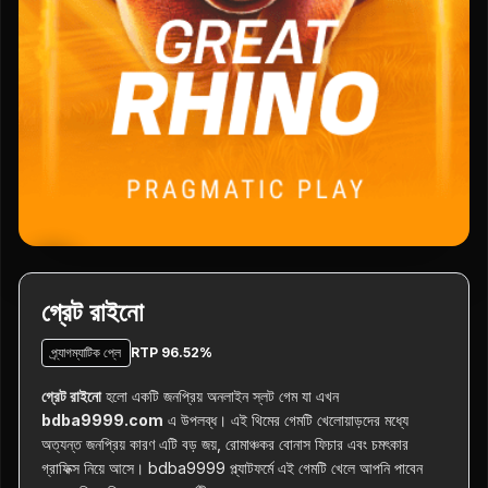
▶
গ্রেট রাইনো
প্র্যাগম্যাটিক প্লে
RTP 96.52%
গ্রেট রাইনো
হলো একটি জনপ্রিয় অনলাইন স্লট গেম যা এখন
bdba9999.com
এ উপলব্ধ। এই থিমের গেমটি খেলোয়াড়দের মধ্যে
অত্যন্ত জনপ্রিয় কারণ এটি বড় জয়, রোমাঞ্চকর বোনাস ফিচার এবং চমৎকার
গ্রাফিক্স নিয়ে আসে। bdba9999 প্ল্যাটফর্মে এই গেমটি খেলে আপনি পাবেন