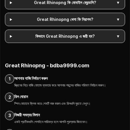
Great Rhinopng কি মোবাইল ফ্রেন্ডলি?
▼
Great Rhinopng খেলা কি নিরাপদ?
▼
কিভাবে Great Rhinopng এ জয়ী হব?
▼
Great Rhinopng - bdba9999.com
আপনার বাজি নির্ধারণ করুন
1
স্ক্রিনের নিচে বাজি বোতাম ব্যবহার করে আপনার পছন্দের বাজির পরিমাণ নির্বাচন করুন।
রিল ঘোরান
2
স্পিন বোতামে ক্লিক করে গেমটি শুরু করুন এবং রিলগুলি ঘুরতে দেখুন।
বিজয়ী সমন্বয় মিলান
3
একই প্রতীকগুলি পেলাইনে সারিবদ্ধ হলে আপনি পুরস্কার জিতবেন।